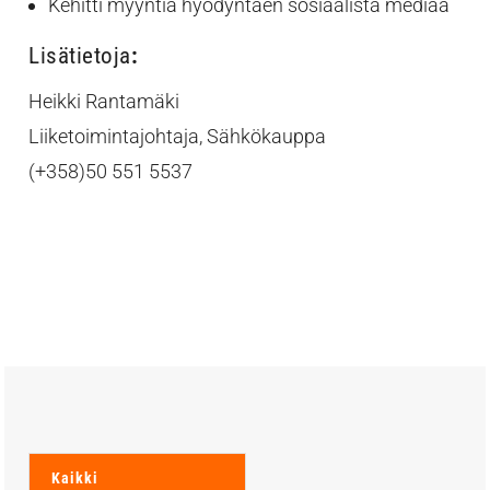
Kehitti myyntiä hyödyntäen sosiaalista mediaa
Lisätietoja
:
Heikki Rantamäki
Liiketoimintajohtaja, Sähkökauppa
(+358)50 551 5537
Kaikki