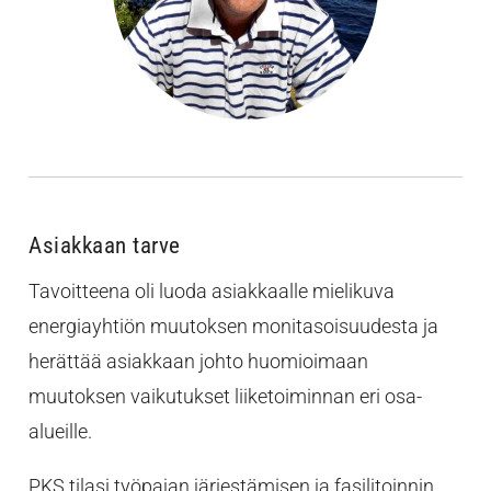
Asiakkaan tarve
Tavoitteena oli luoda asiakkaalle mielikuva
energiayhtiön muutoksen monitasoisuudesta ja
herättää asiakkaan johto huomioimaan
muutoksen vaikutukset liiketoiminnan eri osa-
alueille.
PKS tilasi työpajan järjestämisen ja fasilitoinnin