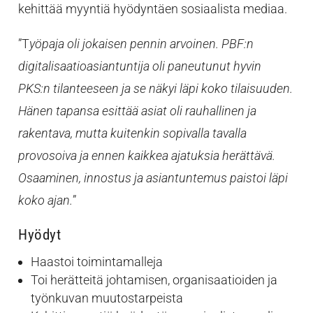
kehittää myyntiä hyödyntäen sosiaalista mediaa.
”T
yöpaja oli jokaisen pennin arvoinen. PBF:n
digitalisaatioasiantuntija oli paneutunut hyvin
PKS:n tilanteeseen ja se näkyi läpi koko tilaisuuden.
Hänen tapansa esittää asiat oli rauhallinen ja
rakentava, mutta kuitenkin sopivalla tavalla
provosoiva ja ennen kaikkea ajatuksia herättävä.
Osaaminen, innostus ja asiantuntemus paistoi läpi
koko ajan.
”
Hyödyt
Haastoi toimintamalleja
Toi herätteitä johtamisen, organisaatioiden ja
työnkuvan muutostarpeista