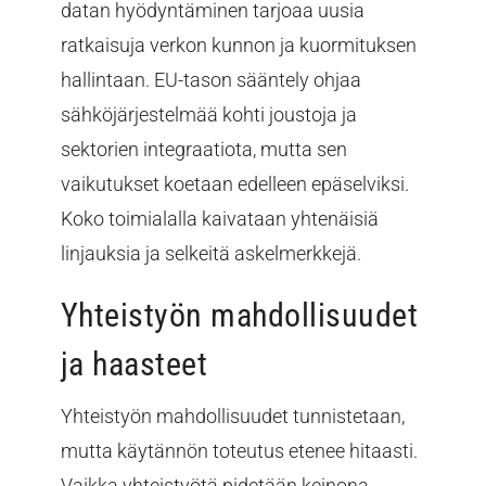
datan hyödyntäminen tarjoaa uusia
ratkaisuja verkon kunnon ja kuormituksen
hallintaan. EU-tason sääntely ohjaa
sähköjärjestelmää kohti joustoja ja
sektorien integraatiota, mutta sen
vaikutukset koetaan edelleen epäselviksi.
Koko toimialalla kaivataan yhtenäisiä
linjauksia ja selkeitä askelmerkkejä.
Yhteistyön mahdollisuudet
ja haasteet
Yhteistyön mahdollisuudet tunnistetaan,
mutta käytännön toteutus etenee hitaasti.
Vaikka yhteistyötä pidetään keinona