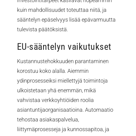
Investointitarpeet kasvavat nopeammin
kuin mahdollisuudet toteuttaa niitä, ja
sääntelyn epäselvyys lisää epävarmuutta
tulevista päätöksistä.
EU-sääntelyn vaikutukset
Kustannustehokkuuden parantaminen
korostuu koko alalla. Aiemmin
ydinprosesseiksi miellettyjä toimintoja
ulkoistetaan yhä enemmän, mikä
vahvistaa verkkoyhtiöiden roolia
asiantuntijaorganisaatioina. Automaatio
tehostaa asiakaspalvelua,
liittymäprosesseja ja kunnossapitoa, ja