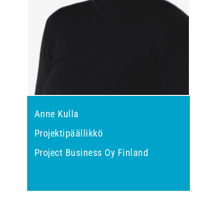
Anne Kulla
Projektipäällikkö
Project Business Oy Finland