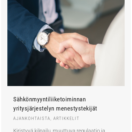
Sähkönmyyntiliiketoiminnan
yritysjärjestelyn menestystekijät
AJANKOHTAISTA
,
ARTIKKELIT
Kiristyvä kilpailu, muuttuva regulaatio ja