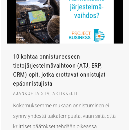
10 kohtaa onnistuneeseen
tietojärjestelmävaihtoon (ATJ, ERP,
CRM) opit, jotka erottavat onnistujat
epäonnistujista
AJANKOHTAISTA
,
ARTIKKELIT
Kokemuksemme mukaan onnistuminen ei
synny yhdestä taikatempusta, vaan siitä, että
kriittiset päätökset tehdään oikeassa