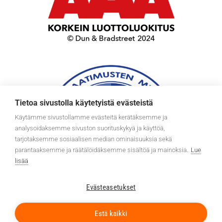
Tietoa sivustolla käytetyistä evästeistä
Käytämme sivustollamme evästeitä kerätäksemme ja
analysoidaksemme sivuston suorituskykyä ja käyttöä,
tarjotaksemme sosiaalisen median ominaisuuksia sekä
parantaaksemme ja räätälöidäksemme sisältöä ja mainoksia.
Lue
lisää
Evästeasetukset
Estä kaikki