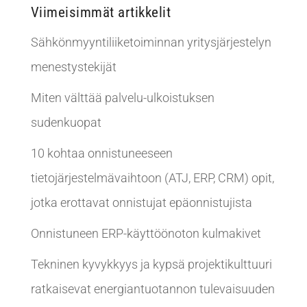
Viimeisimmät artikkelit
Sähkönmyyntiliiketoiminnan yritysjärjestelyn
menestystekijät
Miten välttää palvelu-ulkoistuksen
sudenkuopat
10 kohtaa onnistuneeseen
tietojärjestelmävaihtoon (ATJ, ERP, CRM) opit,
jotka erottavat onnistujat epäonnistujista
Onnistuneen ERP-käyttöönoton kulmakivet
Tekninen kyvykkyys ja kypsä projektikulttuuri
ratkaisevat energiantuotannon tulevaisuuden