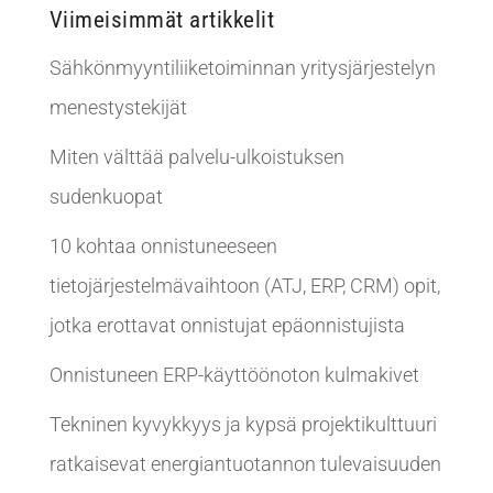
Viimeisimmät artikkelit
Sähkönmyyntiliiketoiminnan yritysjärjestelyn
menestystekijät
Miten välttää palvelu-ulkoistuksen
sudenkuopat
10 kohtaa onnistuneeseen
tietojärjestelmävaihtoon (ATJ, ERP, CRM) opit,
jotka erottavat onnistujat epäonnistujista
Onnistuneen ERP-käyttöönoton kulmakivet
Tekninen kyvykkyys ja kypsä projektikulttuuri
ratkaisevat energiantuotannon tulevaisuuden