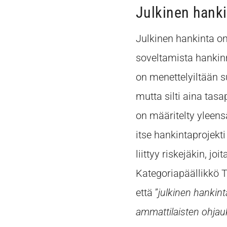
Julkinen hank
Julkinen hankinta 
soveltamista hankin
on menettelyiltään 
mutta silti aina tas
on määritelty yleen
itse hankintaprojek
liittyy riskejäkin, j
Kategoriapäällikkö 
että ”
julkinen hankinta
ammattilaisten ohjauk