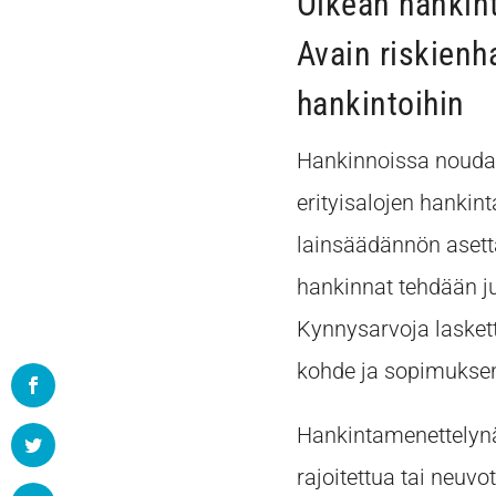
Oikean hankin
Avain riskienha
hankintoihin
Hankinnoissa noudat
erityisalojen hankinta
lainsäädännön asett
hankinnat tehdään ju
Kynnysarvoja lasket
kohde ja sopimuksen
Hankintamenettelynä
rajoitettua tai neuvo