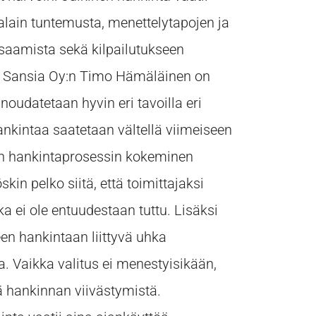
talain tuntemusta, menettelytapojen ja
saamista sekä kilpailutukseen
a. Sansia Oy:n Timo Hämäläinen on
 noudatetaan hyvin eri tavoilla eri
hankintaa saatetaan vältellä viimeiseen
on hankintaprosessin kokeminen
skin pelko siitä, että toimittajaksi
oka ei ole entuudestaan tuttu. Lisäksi
een hankintaan liittyvä uhka
. Vaikka valitus ei menestyisikään,
ä hankinnan viivästymistä.