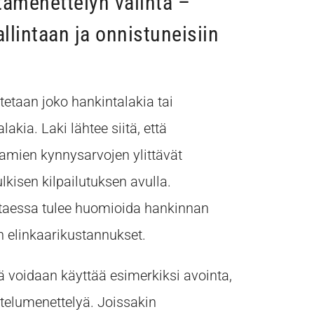
tamenettelyn valinta –
llintaan ja onnistuneisiin
etaan joko hankintalakia tai
lakia. Laki lähtee siitä, että
amien kynnysarvojen ylittävät
lkisen kilpailutuksen avulla.
taessa tulee huomioida hankinnan
 elinkaarikustannukset.
 voidaan käyttää esimerkiksi avointa,
ttelumenettelyä. Joissakin