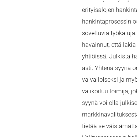
erityisalojen hankin
hankintaprosessin o
soveltuvia työkaluj
havainnut, että lakia
yhtiöissä. Julkista 
asti. Yhtenä syynä 
vaivalloiseksi ja myö
valikoituu toimija, j
syynä voi olla julkis
markkinavalituksesta
tietää se väistämätt