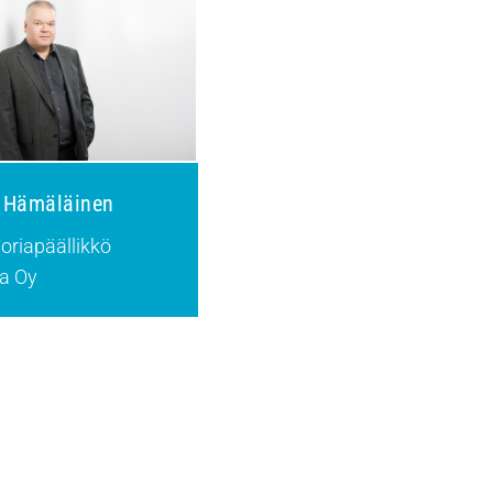
 Hämäläinen
oriapäällikkö
a Oy