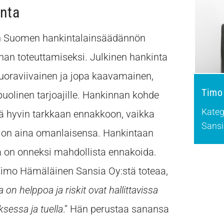
inta
on Suomen hankintalainsäädännön
nan toteuttamiseksi. Julkinen hankinta
suoraviivainen ja jopa kaavamainen,
Timo
apuolinen tarjoajille. Hankinnan kohde
Kateg
sä hyvin tarkkaan ennakkoon, vaikka
Sansi
ti on aina omanlaisensa. Hankintaan
oita on onneksi mahdollista ennakoida.
Timo Hämäläinen Sansia Oy:stä toteaa,
 on helppoa ja riskit ovat hallittavissa
sessa ja tuella
.” Hän perustaa sanansa