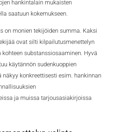
ojen hankintalain mukaisten
ella saatuun kokemukseen.
tus on monien tekijöiden summa. Kaksi
kijää ovat silti kilpailutusmenettelyn
an kohteen substanssiosaaminen. Hyvä
ustuu käytännön sudenkuoppien
näkyy konkreettisesti esim. hankinnan
nnallisuuksien
issa ja muissa tarjousasiakirjoissa