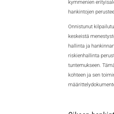
kymmenien erityisal
hankintojen peruste
Onnistunut kilpailu
keskeistä menestyste
hallinta ja hankinn
riskienhallinta per
tuntemukseen. Tämä 
kohteen ja sen toimi
määrittelydokumente