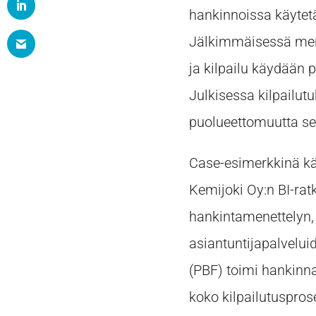
hankinnoissa käytet
Jälkimmäisessä men
ja kilpailu käydään pe
Julkisessa kilpailu
puolueettomuutta se
Case-esimerkkinä kä
Kemijoki Oy:n BI-rat
hankintamenettelyn,
asiantuntijapalvelui
(PBF) toimi hankinn
koko kilpailutuspros