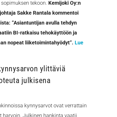
ja sopimuksen tekoon.
Kemijoki Oy:n
ysjohtaja Sakke Rantala kommentoi
sta: ”Asiantuntijan avulla tehdyn
aatiin BI-ratkaisu tehokäyttöön ja
aan nopeat liiketoimintahyödyt”.
Lue
kynnysarvon ylittäviä
toteuta julkisena
kinnoissa kynnysarvot ovat verrattain
ät harvoin. Julkinen hankinta vaatii