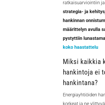
ratkaisuarviointiin 
strategia- ja kehit
hankinnan onnistumi
määrittelyn avulla s
pystyttiin lunastam
koko haastattelu
Miksi kaikkia 
hankintoja ei 
hankintana?
Energiayhtiöiden han
korkeat ja ne ylittyv