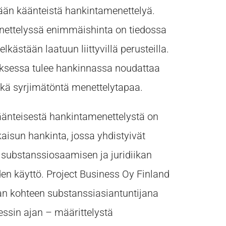
ään käänteistä hankintamenettelyä.
ettelyssä enimmäishinta on tiedossa
lkästään laatuun liittyvillä perusteilla.
tuksessa tulee hankinnassa noudattaa
kä syrjimätöntä menettelytapaa.
änteisestä hankintamenettelystä on
kaisun hankinta, jossa yhdistyivät
 substanssiosaamisen ja juridiikan
den käyttö. Project Business Oy Finland
an kohteen substanssiasiantuntijana
essin ajan – määrittelystä